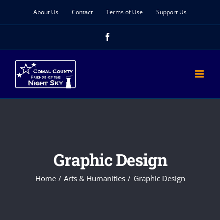
Skip
About Us
Contact
Terms of Use
Support Us
to
Facebook
content
Graphic Design
Home
Arts & Humanities
Graphic Design